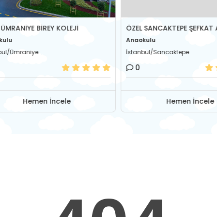
RANİYE BİREY KOLEJİ
ÖZEL SANCAKTEPE ŞEFKAT A
u
Anaokulu
/Ümraniye
İstanbul/Sancaktepe
0
Hemen İncele
Hemen İncele