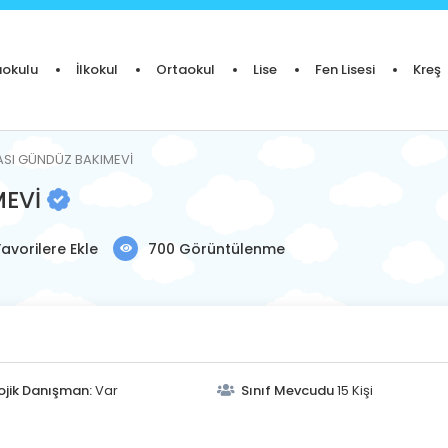
okulu
İlkokul
Ortaokul
Lise
Fen Lisesi
Kreş
VASI GÜNDÜZ BAKIMEVİ
MEVİ
Favorilere Ekle
700 Görüntülenme
ojik Danışman:
Var
Sınıf Mevcudu
15 Kişi