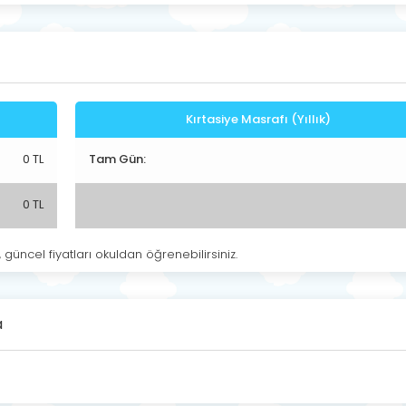
Kırtasiye Masrafı (Yıllık)
0 TL
Tam Gün:
0 TL
, güncel fiyatları okuldan öğrenebilirsiniz.
a