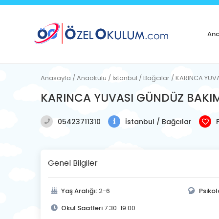
Ana
Anasayfa / Anaokulu / İstanbul / Bağcılar / KARINCA YU
KARINCA YUVASI GÜNDÜZ BAKI
05423711310
İstanbul / Bağcılar
Genel Bilgiler
Yaş Aralığı:
2-6
Psikol
Okul Saatleri
7:30-19:00