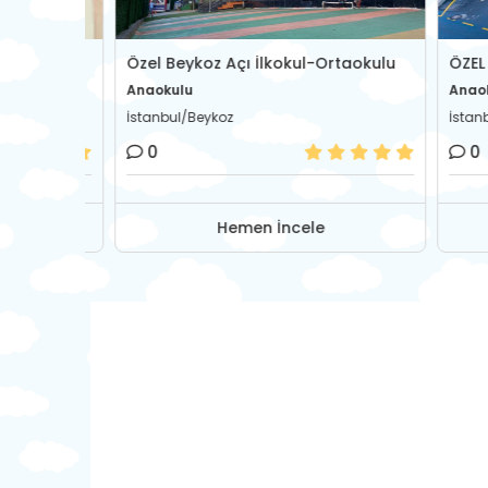
Özel Beykoz Açı İlkokul-Ortaokulu
ÖZEL ÜM
Anaokulu
Anaokul
İstanbul/Beykoz
İstanbul
0
0
Hemen İncele