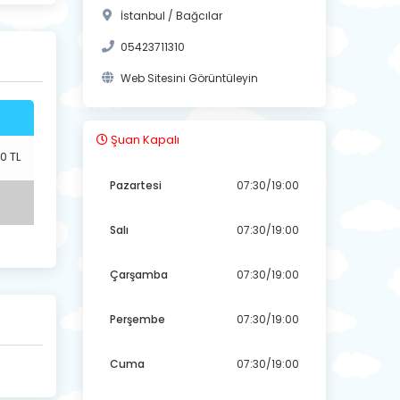
İstanbul / Bağcılar
05423711310
Web Sitesini Görüntüleyin
Şuan Kapalı
0 TL
Pazartesi
07:30/19:00
Salı
07:30/19:00
Çarşamba
07:30/19:00
Perşembe
07:30/19:00
Cuma
07:30/19:00