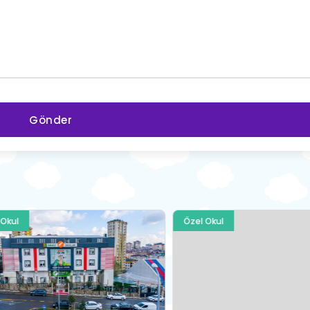
Gönder
l
Özel Okul