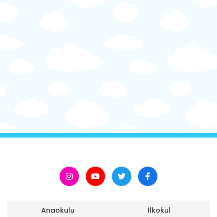
Anaokulu
İlkokul