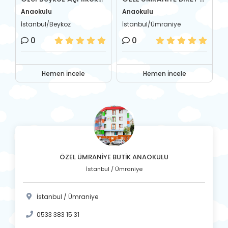
Anaokulu
Anaokulu
A
İstanbul/Beykoz
İstanbul/Ümraniye
İ
0
0
Hemen İncele
Hemen İncele
ÖZEL ÜMRANİYE BUTİK ANAOKULU
İstanbul / Ümraniye
İstanbul / Ümraniye
0533 383 15 31