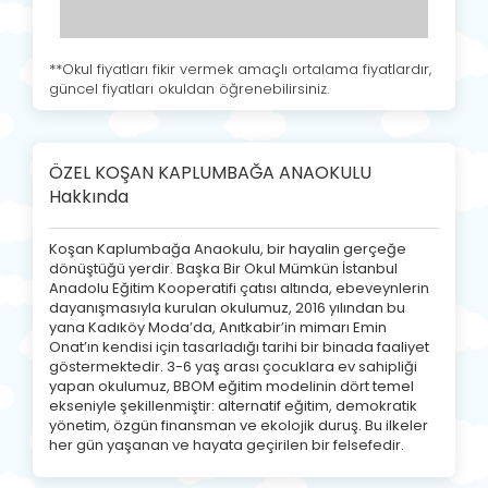
**Okul fiyatları fikir vermek amaçlı ortalama fiyatlardır,
güncel fiyatları okuldan öğrenebilirsiniz.
ÖZEL KOŞAN KAPLUMBAĞA ANAOKULU
Hakkında
Koşan Kaplumbağa Anaokulu, bir hayalin gerçeğe
dönüştüğü yerdir. Başka Bir Okul Mümkün İstanbul
Anadolu Eğitim Kooperatifi çatısı altında, ebeveynlerin
dayanışmasıyla kurulan okulumuz, 2016 yılından bu
yana Kadıköy Moda’da, Anıtkabir’in mimarı Emin
Onat’ın kendisi için tasarladığı tarihi bir binada faaliyet
göstermektedir. 3-6 yaş arası çocuklara ev sahipliği
yapan okulumuz, BBOM eğitim modelinin dört temel
ekseniyle şekillenmiştir: alternatif eğitim, demokratik
yönetim, özgün finansman ve ekolojik duruş. Bu ilkeler
her gün yaşanan ve hayata geçirilen bir felsefedir.