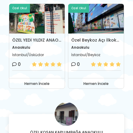
Özel Okul
Özel Okul
Ö
l Firdevs Cevher Anaokulu
ÖZEL YEDİ YILDIZ ANAOKULU
Özel Beykoz Açı İlkokul-Ortaokulu
Anaokulu
Anaokulu
A
İstanbul/Üsküdar
İstanbul/Beykoz
İ
0
0
Hemen İncele
Hemen İncele
ÖZEL KOŞAN KAPLUMBAĞA ANAOKULU