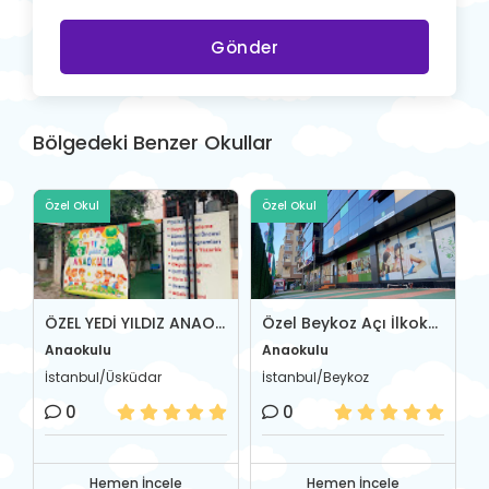
Gönder
Bölgedeki Benzer Okullar
Özel Okul
Özel Okul
Ö
l Firdevs Cevher Anaokulu
ÖZEL YEDİ YILDIZ ANAOKULU
Özel Beykoz Açı İlkokul-Ortaokulu
Anaokulu
Anaokulu
A
İstanbul/Üsküdar
İstanbul/Beykoz
İ
0
0
Hemen İncele
Hemen İncele