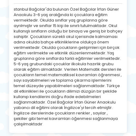
stanbul Bağcılar'da bulunan Özel Bağcılar İrfan Güner
Anaokulu 3-6 yaş aralığında ki çocuklara eğitim
vermektedir. Okulda sınıflar yaş gruplarına göre
ayrılmıştır ve sınıflar 15 kişi ile sınırlı tutulmaktadır. Okul
kullanışlı sınıfların olduğu bir binaya ve geniş bir bahçey
sahiptir. Çocukların sürekli okul içerisinde kalmaması
adına okulda bahçe etkinliklerine oldukça önem
verilmektedir. Okulda çocukların gelişimleri için birçok
eğitim verilmekte ve etkinlik düzenlenmektedir. Yaş
gruplarına göre sınıflarda farklı eğitimler verilmektedir.
5-6 yaş grubundaki çocuklar ilkokula hazırlık grubu
olarak eğitim almaktadır. Verilen Matematik dersleri ile
çocukların temel matematiksel kavramları öğrenmesi ,
sayı sayabilmeleri ve toplama çıkarma işlemlerini
temel düzeyde yapabilmeleri sağlanmaktadır. Türkçe
dil etkinlikleri ile çocukların dilimizi düzgün bir şekilde
kullanıp kendilerini doğru ifade edebilmeleri
sağlanmaktadır. Özel Bağcılar İrfan Güner Anaokulu
yabancı dil eğitimi olarak İngilizce'yi tercih etmiştir.
İngilizce derslerinde çocukların renkler , sayılar ,
şekiller gibi temel kavramları öğenmesi sağlanmaya
çalışılmaktadır