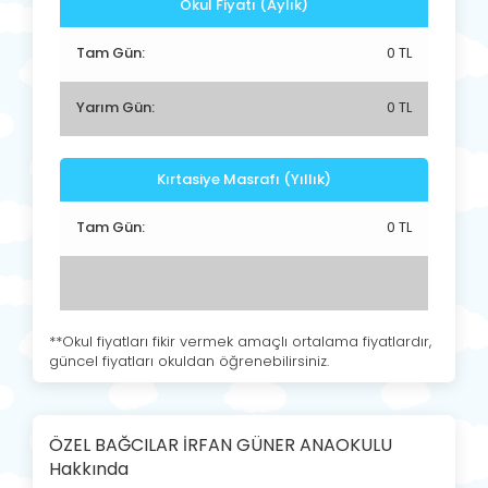
Okul Fiyatı (Aylık)
Tam Gün:
0 TL
Yarım Gün:
0 TL
Kırtasiye Masrafı (Yıllık)
Tam Gün:
0 TL
**Okul fiyatları fikir vermek amaçlı ortalama fiyatlardır,
güncel fiyatları okuldan öğrenebilirsiniz.
ÖZEL BAĞCILAR İRFAN GÜNER ANAOKULU
Hakkında