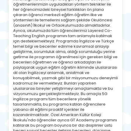
öğretmenlerimizin uyguladıkları yöntem teknikler ile
her öğrencimizdeki bireysel farklılıkları ön plana
çıkaran öğrenci merkezli eğitim öğretim ilke ve
yöntemleri ile temellerini sağlam şekilde Okulöncesi
(anasınıfı) İlkokul ve Ortaokulumuzda almaktadırlar.
Ayrıca, okulumuzda tüm öğrencilerimiz Layered Co-
Teaching English programını tam anlamıyla katılmak
için desteklemekteyiz. Programda İngilizce ve Türkçe
temel bilgi ve beceriler edinme kavramsal anlayışı
geliştirme, sorumluluk alma, aldığı sorumluluğu yerine
getirme ile programın öğrenilmesi için gereken bilgi ve
becerileri öğretmen ve öğrenci arkadaşları ile
paylaşarak uygun eğitim öğretim ikliminde uluslararası
dil olan İngilizceyi anlamak, anlatmak ve
konuşabilmek, yazmak gibi bir misyonumuzu deneyimli
kadromuz ile vermekteyiz. Bunları yaparken
uluslararası bireyler yetiştirmeyi amaçlamakta ve bu
vizyonumuzu gerçekleştirmekteyiz. Bu amaçla 5G
ingilizce programı tüm becerilere yönelik
tasarlanmakta, bu programa katılan öğrencilere
yabancı dil eğitimi proaktif içerikler ile
kazandırılmaktadır. Özel Amerikan Kültür Koleji
İlkokulu'nda öğrenciler ayrıca GT Academy programını
katılarak bu program boyunca bir dizi disiplinler üstü
beceri sosyal beceriler iletişim becerileri, düşünme,