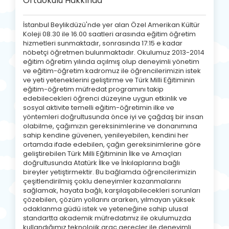
Ortaokulu Hakkında
İstanbul Beylikdüzü'nde yer alan Özel Amerikan Kültür
Koleji 08.30 ile 16.00 saatleri arasında eğitim öğretim
hizmetleri sunmaktadır, sonrasında 17:15 e kadar
nöbetçi öğretmen bulunmaktadır. Okulumuz 2013-2014
eğitim öğretim yılında açılmış olup deneyimli yönetim
ve eğitim-öğretim kadromuz ile öğrencilerimizin istek
ve yeti yeteneklerini geliştirme ve Türk Milli Eğitiminin
eğitim-öğretim müfredat programını takip
edebilecekleri öğrenci düzeyine uygun etkinlik ve
sosyal aktivite temelli eğitim-öğretimin ilke ve
yöntemleri doğrultusunda önce iyi ve çağdaş bir insan
olabilme, çağımızın gereksinimlerine ve donanımına
sahip kendine güvenen, yenileyebilen, kendini her
ortamda ifade edebilen, çağın gereksinimlerine göre
geliştirebilen Türk Milli Eğitiminin İlke ve Amaçları
doğrultusunda Atatürk İlke ve İnkılaplarına bağlı
bireyler yetiştirmektir. Bu bağlamda öğrencilerimizin
çeşitlendirilmiş çoklu deneyimler kazanmalarını
sağlamak, hayata bağlı, karşılaşabilecekleri sorunları
çözebilen, çözüm yollarını ararken, yılmayan yüksek
odaklanma güdü istek ve yeteneğine sahip ulusal
standartta akademik müfredatımız ile okulumuzda
kullandığımız teknolojik araç gereçler ile deneyimli