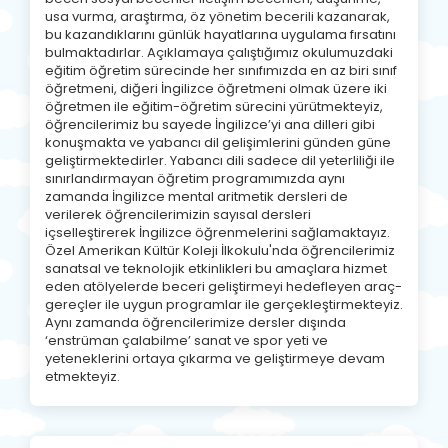
usa vurma, araştırma, öz yönetim becerili kazanarak,
bu kazandıklarını günlük hayatlarına uygulama fırsatını
bulmaktadırlar. Açıklamaya çalıştığımız okulumuzdaki
eğitim öğretim sürecinde her sınıfımızda en az biri sınıf
öğretmeni, diğeri İngilizce öğretmeni olmak üzere iki
öğretmen ile eğitim-öğretim sürecini yürütmekteyiz,
öğrencilerimiz bu sayede İngilizce’yi ana dilleri gibi
konuşmakta ve yabancı dil gelişimlerini günden güne
geliştirmektedirler. Yabancı dili sadece dil yeterliliği ile
sınırlandırmayan öğretim programımızda aynı
zamanda İngilizce mental aritmetik dersleri de
verilerek öğrencilerimizin sayısal dersleri
içselleştirerek İngilizce öğrenmelerini sağlamaktayız.
Özel Amerikan Kültür Koleji İlkokulu'nda öğrencilerimiz
sanatsal ve teknolojik etkinlikleri bu amaçlara hizmet
eden atölyelerde beceri geliştirmeyi hedefleyen araç-
gereçler ile uygun programlar ile gerçekleştirmekteyiz.
Aynı zamanda öğrencilerimize dersler dışında
‘enstrüman çalabilme’ sanat ve spor yeti ve
yeteneklerini ortaya çıkarma ve geliştirmeye devam
etmekteyiz.