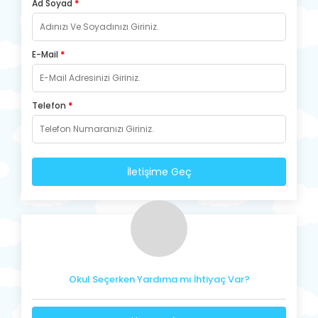
Ad Soyad
*
E-Mail
*
Telefon
*
İletişime Geç
Okul Seçerken Yardıma mı İhtiyaç Var?