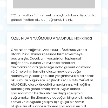
**Okul fiyatları fikir vermek amaçlı ortalama fiyatlardır,
güncel fiyatları okuldan öğrenebilirsiniz.
ÖZEL NİSAN YAĞMURU ANAOKULU Hakkında
Özel Nisan Yağmuru Anaokulu 10/09/2006 yılında
İstanbul’un Üsküdar ilçesinde hizmet vermeye
başlamıştır. Çocukların yaşadıkları toplumsal
değerlerini, kültürel ve evrensel temelleri
tanımaları,onlara geleceğe daha güvenli adımlarla
yürümelerinin temelini oluşturmayı,geleceğe
maneviyatı yüksek çocuklar yetiştirmeyi ilke edinerek
okulumuzu bugünlere ulaştırdık. ÖZEL NİSAN YAĞMURU
ANAOKULU olarak öncelikli amaçlarımız; Milli eğitim
bakanlığının genel amaçlarına uygun olarak
çocuklarımızın beden,zihin ve duygu gelişimini
sağlamaktır. Bu dönemde çocuğun bilişsel dil,motor,
sosyal ve duygusal gelişimi için güçlü bir zemin
oluşturulur.okul öncesi dönem çocukların en hızlı