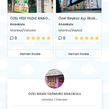
l Firdevs Cevher Anaokulu
ÖZEL YEDİ YILDIZ ANAOKULU
Özel Beykoz Açı İlkokul-Ortaokulu
Anaokulu
Anaokulu
A
İstanbul/Üsküdar
İstanbul/Beykoz
İ
0
0
Hemen İncele
Hemen İncele
ÖZEL NİSAN YAĞMURU ANAOKULU
İstanbul / Üsküdar