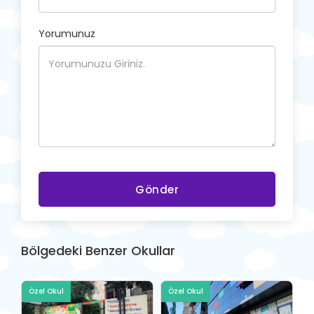
Yorumunuz
Gönder
Bölgedeki Benzer Okullar
Özel Okul
Özel Okul
Ö