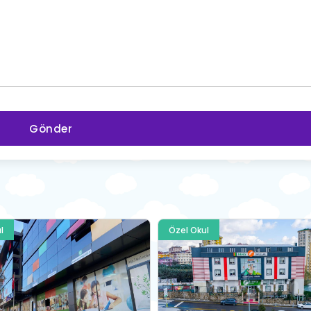
Gönder
l
Özel Okul