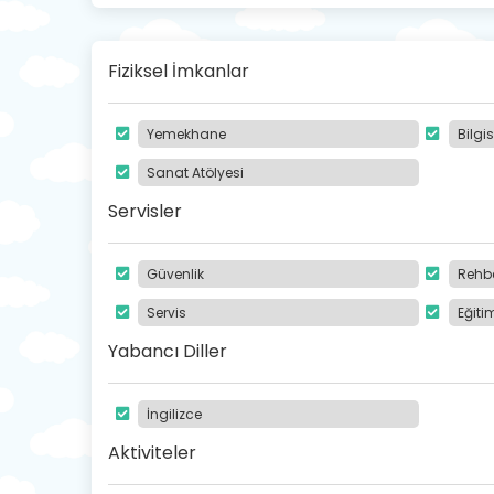
Fiziksel İmkanlar
Yemekhane
Bilgi
Sanat Atölyesi
Servisler
Güvenlik
Rehbe
Servis
Eğit
Yabancı Diller
İngilizce
Aktiviteler