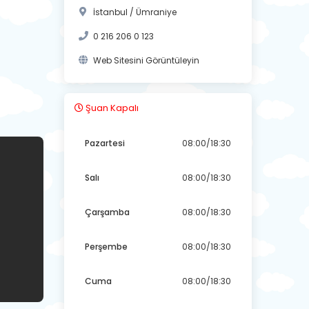
İstanbul / Ümraniye
0 216 206 0 123
Web Sitesini Görüntüleyin
Şuan Kapalı
Pazartesi
08:00/18:30
Salı
08:00/18:30
Çarşamba
08:00/18:30
Perşembe
08:00/18:30
Cuma
08:00/18:30