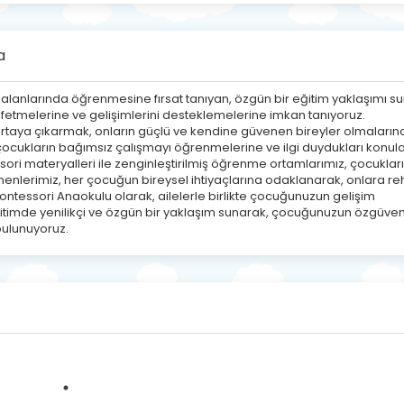
a
 alanlarında öğrenmesine fırsat tanıyan, özgün bir eğitim yaklaşımı sun
fetmelerine ve gelişimlerini desteklemelerine imkan tanıyoruz.
e ortaya çıkarmak, onların güçlü ve kendine güvenen bireyler olmaların
 çocukların bağımsız çalışmayı öğrenmelerine ve ilgi duydukları konul
ori materyalleri ile zenginleştirilmiş öğrenme ortamlarımız, çocuklar
nlerimiz, her çocuğun bireysel ihtiyaçlarına odaklanarak, onlara re
Montessori Anaokulu olarak, ailelerle birlikte çocuğunuzun gelişim
timde yenilikçi ve özgün bir yaklaşım sunarak, çocuğunuzun özgüvenl
bulunuyoruz.