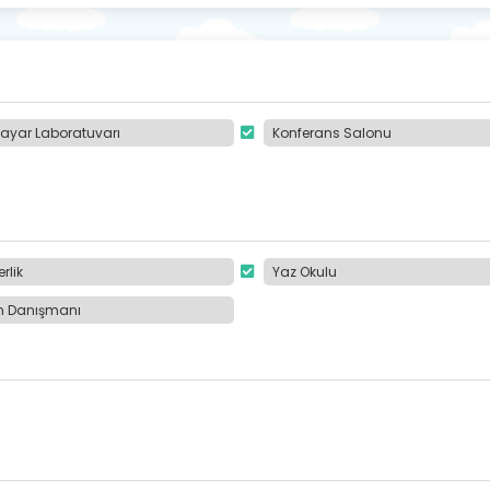
sayar Laboratuvarı
Konferans Salonu
rlik
Yaz Okulu
im Danışmanı