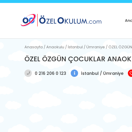
Ana
Anasayfa / Anaokulu / İstanbul / Ümraniye / ÖZEL ÖZ
ÖZEL ÖZGÜN ÇOCUKLAR ANAO
0 216 206 0 123
İstanbul / Ümraniye