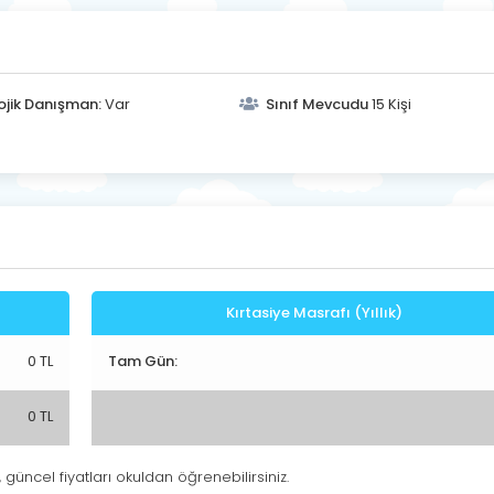
ojik Danışman:
Var
Sınıf Mevcudu
15 Kişi
Kırtasiye Masrafı (Yıllık)
0 TL
Tam Gün:
0 TL
, güncel fiyatları okuldan öğrenebilirsiniz.