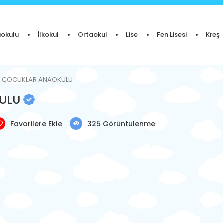
okulu
İlkokul
Ortaokul
Lise
Fen Lisesi
Kreş
GÜN ÇOCUKLAR ANAOKULU
KULU
Favorilere Ekle
325 Görüntülenme