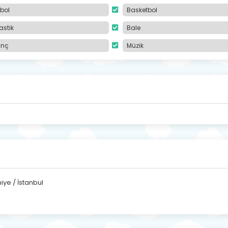
bol
Basketbol
astik
Bale
anç
Müzik
ye / İstanbul