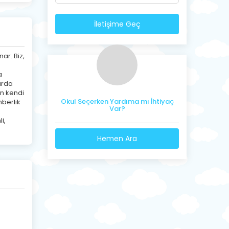
İletişime Geç
ar. Biz,
a
arda
ın kendi
Okul Seçerken Yardıma mı İhtiyaç
hberlik
Var?
i,
Hemen Ara