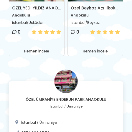
l Firdevs Cevher Anaokulu
ÖZEL YEDİ YILDIZ ANAOKULU
Özel Beykoz Açı İlkokul-Ortaokulu
Anaokulu
Anaokulu
A
İstanbul/Üsküdar
İstanbul/Beykoz
İ
0
0
Hemen İncele
Hemen İncele
ÖZEL ÜMRANİYE ENDERUN PARK ANAOKULU
İstanbul / Ümraniye
İstanbul / Ümraniye