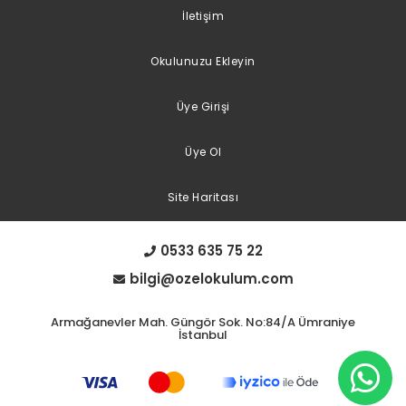
İletişim
Okulunuzu Ekleyin
Üye Girişi
Üye Ol
Site Haritası
0533 635 75 22
bilgi@ozelokulum.com
Armağanevler Mah. Güngör Sok. No:84/A Ümraniye
İstanbul