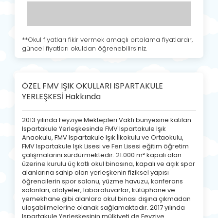
**Okul fiyatları fikir vermek amaçlı ortalama fiyatlardır,
güncel fiyatları okuldan öğrenebilirsiniz.
ÖZEL FMV IŞIK OKULLARI ISPARTAKULE
YERLEŞKESİ Hakkında
2013 yılında Feyziye Mektepleri Vakfı bünyesine katılan
Ispartakule Yerleşkesinde FMV Ispartakule Işık
Anaokulu, FMV Ispartakule Işık İlkokulu ve Ortaokulu,
FMV Ispartakule Işık Lisesi ve Fen Lisesi eğitim öğretim
çalışmalarını sürdürmektedir. 21.000 m² kapalı alan
üzerine kurulu üç katlı okul binasına, kapalı ve açık spor
alanlarına sahip olan yerleşkenin fiziksel yapısı
öğrencilerin spor salonu, yüzme havuzu, konferans
salonları, atölyeler, laboratuvarlar, kütüphane ve
yemekhane gibi alanlara okul binası dışına çıkmadan
ulaşabilmelerine olanak sağlamaktadır. 2017 yılında
Ispartakule Yerleşkesinin mülkiyeti de Feyziye