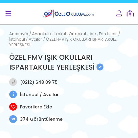
Anasayfa / Anaokulu , İlkokul , Ortaokul , Lise , Fen Lisesi /
İstanbul / Avcılar / ÖZEL FMV IŞIK OKULLARI ISPARTAKULE
YERLEŞKESİ
ÖZEL FMV IŞIK OKULLARI
ISPARTAKULE YERLEŞKESİ
(0212) 648 09 75
İstanbul / Avcılar
Favorilere Ekle
374 Görüntülenme