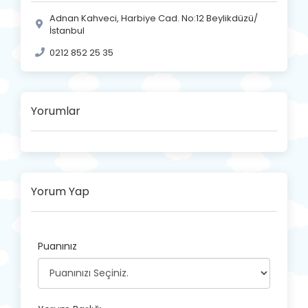
Adnan Kahveci, Harbiye Cad. No:12 Beylikdüzü/
İstanbul
0212 852 25 35
Yorumlar
Yorum Yap
Puanınız