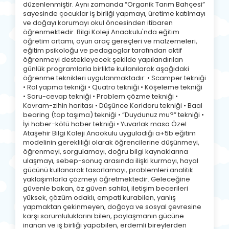
düzenlenmiştir. Aynı zamanda “Organik Tarım Bahçesi”
sayesinde çocuklar iş birliği yapmayı, üretime katılmayı
ve doğayı korumayı okul öncesinden itibaren
öğrenmektedir. Bilgi Koleji Anaokulu'nda eğitim
öğretim ortamı, oyun araç gereçleri ve malzemeleri,
eğitim psikoloğu ve pedagoglar tarafından aktif
öğrenmeyi destekleyecek şekilde yapılandırılan
günlük programlarla birlikte kullanılarak aşağıdaki
öğrenme teknikleri uygulanmaktadır: • Scamper tekniği
• Rol yapma tekniği • Quatro tekniği • Köşeleme tekniği
• Soru-cevap tekniği • Problem çözme tekniği •
Kavram-zihin haritası • Düşünce Koridoru tekniği • Baal
bearing (top taşıma) tekniği • “Duydunuz mu?” tekniği •
İyi haber-kötü haber tekniği • Yuvarlak masa Özel
Ataşehir Bilgi Koleji Anaokulu uyguladığı a+5b eğitim
modelinin gerekliliği olarak öğrencilerine düşünmeyi,
öğrenmeyi, sorgulamayı, doğru bilgi kaynaklarına
ulaşmayı, sebep-sonuç arasında ilişki kurmayı, hayal
gücünü kullanarak tasarlamayı, problemleri analitik
yaklaşımlarla çözmeyi öğretmektedir. Geleceğine
güvenle bakan, öz güven sahibi, iletişim becerileri
yüksek, çözüm odaklı, empati kurabilen, yanlış
yapmaktan çekinmeyen, doğaya ve sosyal çevresine
karşı sorumluluklarını bilen, paylaşmanın gücüne
inanan ve iş birliği yapabilen, erdemli bireylerden