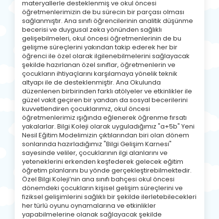
materyallerle desteklenmiş ve okul öncesi
öğretmenlerimizin de bu sürecin bir parçası olması
sağlanmıştır. Ana sınıfı öğrencilerinin analitik düşünme
becerisi ve duygusal zeka yönünden sağlıklı
gelişebilmeleri, okul öncesi öğretmenlerinin de bu
gelişme süreçlerini yakından takip ederek her bir
öğrenci ile özel olarak ilgilenebilmelerini sağlayacak
şekilde hazırlanan özel sınıflar, öğretmenlerin ve
çocukların ihtiyaçlarını karşılamaya yönelik teknik
altyapı ile de desteklenmiştir. Ana Okulunda
düzenlenen birbirinden farklı atölyeler ve etkinlikler ile
güzel vakit geçiren bir yandan da sosyal becerilerini
kuvvetlendiren çocuklarımız, okul öncesi
öğretmenlerimiz ışığında eğlenerek öğrenme fırsatı
yakalarlar. Bilgi Koleji olarak uyguladığımız "a+5b" Yeni
Nesil Eğitim Modelimizin çıktılarından biri olan dönem
sonlarında hazırladığımız "Bilgi Gelişim Karnesi"
sayesinde veliler, çocuklarının ilgi alanlarını ve
yeteneklerini erkenden keşfederek gelecek eğitim
öğretim planlarını bu yönde gerçekleştirebilmektedir.
Özel Bilgi Koleji’nin ana sınıfı bahçesi okul öncesi
dönemdeki çocukların kişisel gelişim süreçlerini ve
fiziksel gelişimlerini sağlıklı bir şekilde ilerletebilecekleri
her türlü oyunu oynamalarına ve etkinlikler
yapabilmelerine olanak sağlayacak şekilde