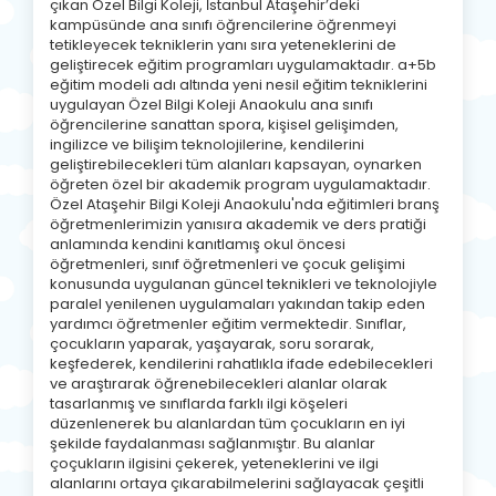
çıkan Özel Bilgi Koleji, İstanbul Ataşehir’deki
kampüsünde ana sınıfı öğrencilerine öğrenmeyi
tetikleyecek tekniklerin yanı sıra yeteneklerini de
geliştirecek eğitim programları uygulamaktadır. a+5b
eğitim modeli adı altında yeni nesil eğitim tekniklerini
uygulayan Özel Bilgi Koleji Anaokulu ana sınıfı
öğrencilerine sanattan spora, kişisel gelişimden,
ingilizce ve bilişim teknolojilerine, kendilerini
geliştirebilecekleri tüm alanları kapsayan, oynarken
öğreten özel bir akademik program uygulamaktadır.
Özel Ataşehir Bilgi Koleji Anaokulu'nda eğitimleri branş
öğretmenlerimizin yanısıra akademik ve ders pratiği
anlamında kendini kanıtlamış okul öncesi
öğretmenleri, sınıf öğretmenleri ve çocuk gelişimi
konusunda uygulanan güncel teknikleri ve teknolojiyle
paralel yenilenen uygulamaları yakından takip eden
yardımcı öğretmenler eğitim vermektedir. Sınıflar,
çocukların yaparak, yaşayarak, soru sorarak,
keşfederek, kendilerini rahatlıkla ifade edebilecekleri
ve araştırarak öğrenebilecekleri alanlar olarak
tasarlanmış ve sınıflarda farklı ilgi köşeleri
düzenlenerek bu alanlardan tüm çocukların en iyi
şekilde faydalanması sağlanmıştır. Bu alanlar
çoçukların ilgisini çekerek, yeteneklerini ve ilgi
alanlarını ortaya çıkarabilmelerini sağlayacak çeşitli