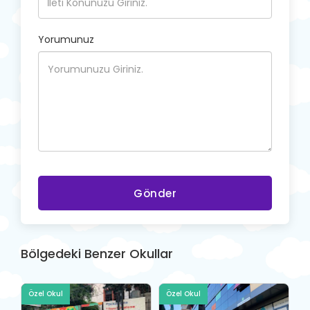
Yorumunuz
Gönder
Bölgedeki Benzer Okullar
Özel Okul
Özel Okul
Ö