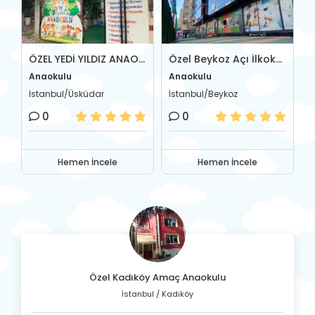
l Firdevs Cevher Anaokulu
ÖZEL YEDİ YILDIZ ANAOKULU
Özel Beykoz Açı İlkokul-Ortaokulu
Anaokulu
Anaokulu
A
İstanbul/Üsküdar
İstanbul/Beykoz
İ
0
0
Hemen İncele
Hemen İncele
Özel Kadıköy Amaç Anaokulu
İstanbul / Kadıköy