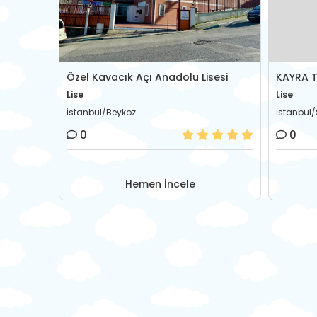
ÖZEL BOĞAZİÇİ EĞİTİM İLGİ ANADOLU LİSESİ
Özel Kavacık Açı Anadolu Lisesi
Lise
Lise
İstanbul/Beykoz
İstanbul
0
0
Hemen İncele