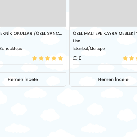
KAYRA TEKNİK OKULLARI/ÖZEL SANCAKTEPE MESLEKİ VE TEKNİK ANADOLU LİSESİ
Lise
/Sancaktepe
İstanbul/Maltepe
0
Hemen İncele
Hemen İncele