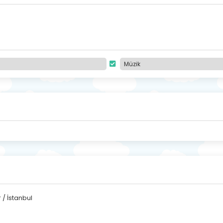
Müzik
/ İstanbul