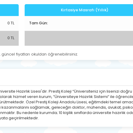
Kırtasiye Masrafı (Yıllık)
0 TL
Tam Gün:
0 TL
, güncel fiyatları okuldan öğrenebilirsiniz.
niversite Hazırlık Lisesi'dir. Prestij Koleji “Üniversiteniz için lisenizi doğru
arak hizmet veren kurum, “Üniversiteye Hazırlık Sistemi“ ile öğrencile
ütmektedir. Özel Prestij Koleji Anadolu Lisesi, eğitimdeki temel amac
lerini kazanmalarını sağlamak, geleceğin doktor, mühendis, avukat, psiko
ktır. Bu nedenle kurumda; 10 kişilik sınıflarda üniversite hazırlık oda
yata geçirilmektedir.