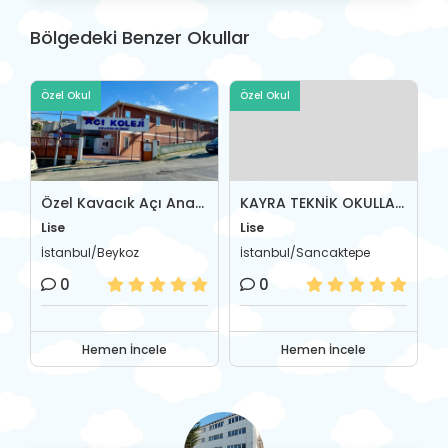
Bölgedeki Benzer Okullar
Özel Okul
Özel Okul
Ö
ÖZEL BOĞAZİÇİ EĞİTİM İLGİ ANADOLU LİSESİ
Özel Kavacık Açı Anadolu Lisesi
KAYRA TEKNİK OKULLARI/ÖZEL SANCAKTEPE MESLEKİ VE TEKNİK ANADOLU LİSESİ
Lise
Lise
L
İstanbul/Beykoz
İstanbul/Sancaktepe
İ
0
0
Hemen İncele
Hemen İncele