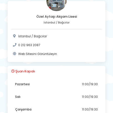
Özel Aytaşı Akşam Lisesi
İstanbul / Bağcılar
İstanbul / Bağcılar
0 212 963 2087
Web Sitesini Görüntüleyin
Şuan Kapalı
Pazartesi
11:00/19:30
Salı
11:00/19:30
Çarşamba
11:00/19:30