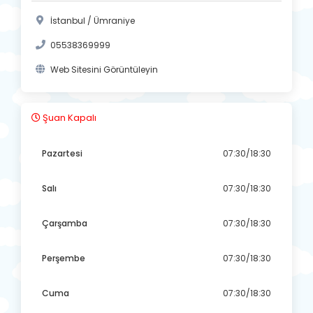
İstanbul / Ümraniye
05538369999
Web Sitesini Görüntüleyin
Şuan Kapalı
Pazartesi
07:30/18:30
Salı
07:30/18:30
Çarşamba
07:30/18:30
Perşembe
07:30/18:30
Cuma
07:30/18:30