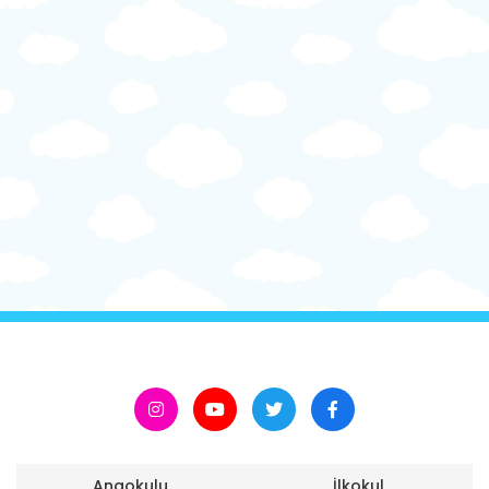
Anaokulu
İlkokul