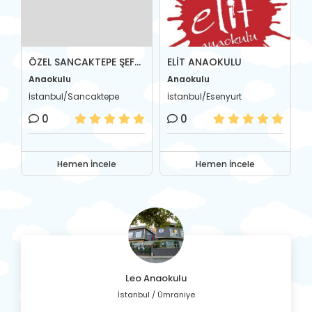
EY KOLEJİ
ÖZEL SANCAKTEPE ŞEFKAT ANAOKULU
ELİT ANAOKULU
Anaokulu
Anaokulu
A
İstanbul/Sancaktepe
İstanbul/Esenyurt
İ
0
0
Hemen İncele
Hemen İncele
Leo Anaokulu
İstanbul / Ümraniye