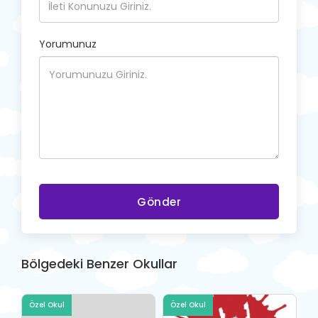
Yorumunuz
Gönder
Bölgedeki Benzer Okullar
Özel Okul
Özel Okul
Ö