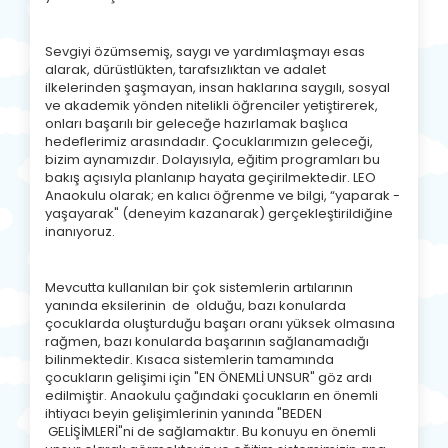
Sevgiyi özümsemiş, saygı ve yardımlaşmayı esas
alarak, dürüstlükten, tarafsızlıktan ve adalet
ilkelerinden şaşmayan, insan haklarına saygılı, sosyal
ve akademik yönden nitelikli öğrenciler yetiştirerek,
onları başarılı bir geleceğe hazırlamak başlıca
hedeflerimiz arasındadır. Çocuklarımızın geleceği,
bizim aynamızdır. Dolayısıyla, eğitim programları bu
bakış açısıyla planlanıp hayata geçirilmektedir. LEO
Anaokulu olarak; en kalıcı öğrenme ve bilgi, “yaparak -
yaşayarak" (deneyim kazanarak) gerçekleştirildiğine
inanıyoruz.
Mevcutta kullanılan bir çok sistemlerin artılarının
yanında eksilerinin de olduğu, bazı konularda
çocuklarda oluşturduğu başarı oranı yüksek olmasına
rağmen, bazı konularda başarının sağlanamadığı
bilinmektedir. ​Kısaca sistemlerin tamamında
çocukların gelişimi için "EN ÖNEMLİ UNSUR" göz ardı
edilmiştir. Anaokulu çağındaki çocukların en önemli
ihtiyacı beyin gelişimlerinin yanında "BEDEN
GELİŞİMLERİ"ni de sağlamaktır. Bu konuyu en önemli