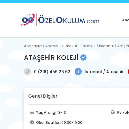
Ana
Anasayfa / Anaokulu , İlkokul , Ortaokul / İstanbul / Ataşe
ATAŞEHİR KOLEJİ
0 (216) 456 26 62
İstanbul / Ataşehir
Genel Bilgiler
Yaş Aralığı:
3-13
Psikol
Okul Saatleri
09:00-19:00