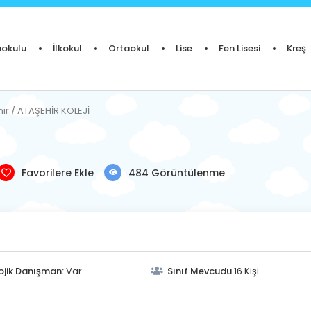
okulu
İlkokul
Ortaokul
Lise
Fen Lisesi
Kreş
hir / ATAŞEHİR KOLEJİ
Favorilere Ekle
484 Görüntülenme
ojik Danışman:
Var
Sınıf Mevcudu
16 Kişi