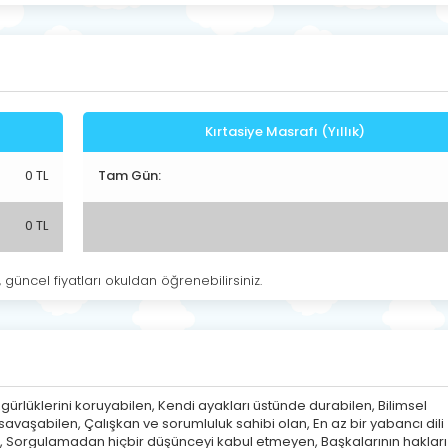
Kırtasiye Masrafı (Yıllık)
0 TL
Tam Gün:
0 TL
, güncel fiyatları okuldan öğrenebilirsiniz.
gürlüklerini koruyabilen, Kendi ayakları üstünde durabilen, Bilimsel
vaşabilen, Çalışkan ve sorumluluk sahibi olan, En az bir yabancı dili
Sorgulamadan hiçbir düşünceyi kabul etmeyen, Başkalarının hakları