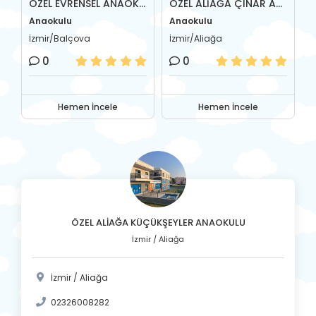
ULU
ÖZEL EVRENSEL ANAOKULU
ÖZEL ALİAĞA ÇINAR ANAOKULU
Anaokulu
Anaokulu
A
İzmir/Balçova
İzmir/Aliağa
İ
0
0
Hemen İncele
Hemen İncele
ÖZEL ALİAĞA KÜÇÜKŞEYLER ANAOKULU
İzmir / Aliağa
İzmir / Aliağa
02326008282