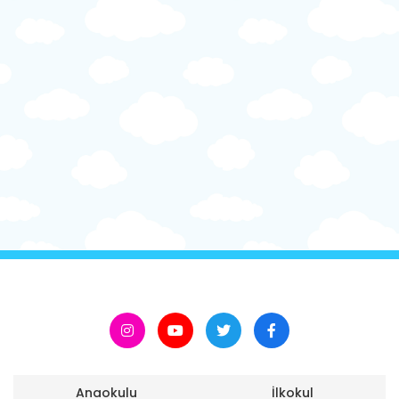
Anaokulu
İlkokul